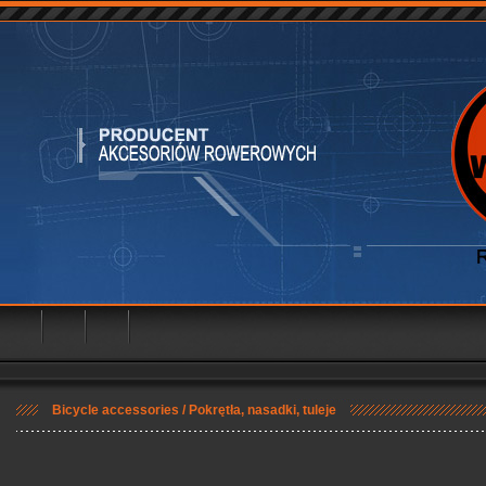
owerowych, przetwórstwo tworzyw sztucznych
Bicycle accessories /
Pokrętła, nasadki, tuleje