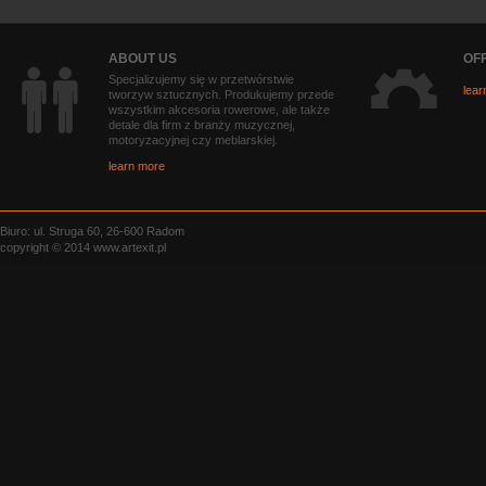
ABOUT US
OF
Specjalizujemy się w przetwórstwie
lear
tworzyw sztucznych. Produkujemy przede
wszystkim akcesoria rowerowe, ale także
detale dla firm z branży muzycznej,
motoryzacyjnej czy meblarskiej.
learn more
Biuro: ul. Struga 60, 26-600 Radom
copyright © 2014 www.artexit.pl