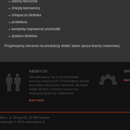
osłony łańcucha
chwyty kierownicy
chlapacze błotnika
protektory
komplety naprawcze przerzutki
dystans błotnika
Przyjmujemy zlecenia na produkcję detali, także spoza branży rowerowej.
ABOUT US
OF
Specjalizujemy się w przetwórstwie
lear
tworzyw sztucznych. Produkujemy przede
wszystkim akcesoria rowerowe, ale także
detale dla firm z branży muzycznej,
motoryzacyjnej czy meblarskiej.
learn more
Biuro: ul. Struga 60, 26-600 Radom
copyright © 2014 www.artexit.pl