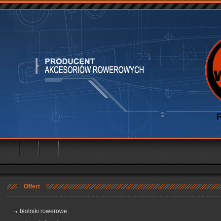
two tworzyw sztucznych
Offert
błotniki rowerowe